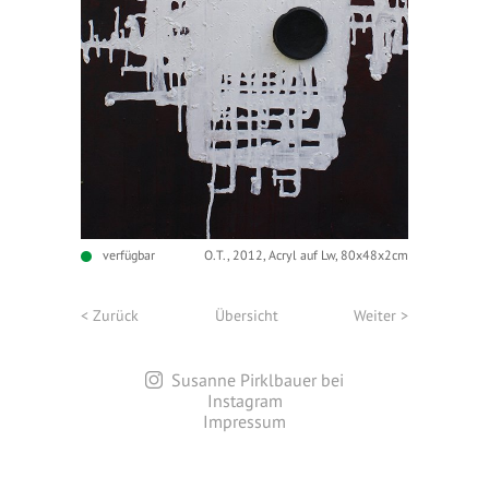
verfügbar
O.T., 2012, Acryl auf Lw, 80x48x2cm
< Zurück
Übersicht
Weiter >
Susanne Pirklbauer bei
Instagram
Impressum